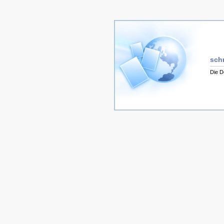
sch
Die D